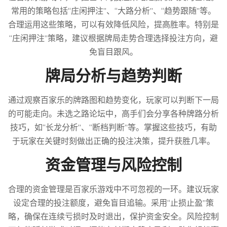
常用的策略包括“庄闲押注”、“大路分析”、“趋势跟随”等。
合理运用这些策略，可以有效降低风险，提高胜率。特别是
“庄闲押注”策略，建议根据牌局走势合理选择投注方向，避
免盲目跟风。
牌局分析与趋势判断
通过观察百家乐的牌路图和趋势变化，玩家可以判断下一局
的可能走向。未选之路论坛中，高手们会分享各种牌路分析
技巧，如“长龙分析”、“断档判断”等。掌握这些技巧，有助
于玩家在关键时刻做出正确的投注决策，提升获胜几率。
资金管理与风险控制
合理的资金管理是百家乐游戏中不可忽视的一环。建议玩家
设定合理的投注额度，避免盲目追输。采用“止损止盈”策
略，确保在连续亏损时及时退出，保护资金安全。风险控制