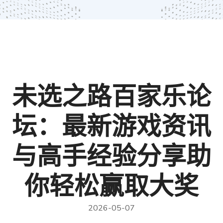
未选之路百家乐论
坛：最新游戏资讯
与高手经验分享助
你轻松赢取大奖
2026-05-07